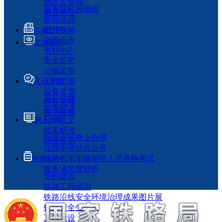
地区监管局
国务院时政信息
事业单位
新闻信息
图片视频
信息公开
交流合作
监管履职
资料中心
安全监察
运输监管
工程监管
互动交流
设备监管
局长信箱
科技管理
咨询投诉
执法检查
征求意见
网上办事
政策解读
行政许可网上办理
回应关切
在线申请信息公开
铁路机车车辆驾驶人员资格考试
专题专栏
服务满意度评价
党的建设
铁路工程信用
铁路沿线安全环境治理成果图片展
铁路安全生产月
工程建设