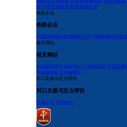
源部
生态环境部
住房城乡建设部
交通运输部
署
中国民用航空局
国家邮政局
铁路企业
铁路企业
中国国家铁路集团有限公司
中国铁路经济规
相关网站
相关网站
中国铁路客户服务中心
人民铁道网
中国交通
中央国家机关举报网站
对口支援与定点帮扶
对口支援与定点帮扶
江西永丰
贵州榕江