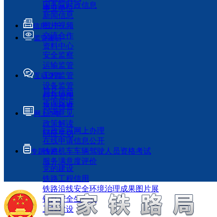
国务院时政信息
事业单位
新闻信息
图片视频
信息公开
交流合作
监管履职
资料中心
安全监察
运输监管
工程监管
互动交流
设备监管
局长信箱
科技管理
咨询投诉
执法检查
征求意见
网上办事
政策解读
行政许可网上办理
回应关切
在线申请信息公开
铁路机车车辆驾驶人员资格考试
专题专栏
服务满意度评价
党的建设
铁路工程信用
铁路沿线安全环境治理成果图片展
铁路安全生产月
工程建设