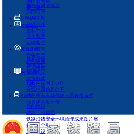
地区监管局
国务院时政信息
事业单位
新闻信息
图片视频
信息公开
交流合作
监管履职
资料中心
安全监察
运输监管
工程监管
互动交流
设备监管
局长信箱
科技管理
咨询投诉
执法检查
征求意见
网上办事
政策解读
行政许可网上办理
回应关切
在线申请信息公开
铁路机车车辆驾驶人员资格考试
专题专栏
服务满意度评价
党的建设
铁路工程信用
铁路沿线安全环境治理成果图片展
铁路安全生产月
工程建设