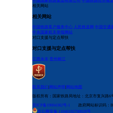
中国国家铁路集团有限公司
中国铁路经济规
相关网站
相关网站
中国铁路客户服务中心
人民铁道网
中国交通
中央国家机关举报网站
对口支援与定点帮扶
对口支援与定点帮扶
江西永丰
贵州榕江
联系我们
|
网站声明
|
网站地图
版权所有：国家铁路局
地址：北京市复兴路6
京ICP备19004382号-1
政府网站标识码：BM
京公网安备 11040102700028号