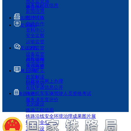
地区监管局
国务院时政信息
事业单位
新闻信息
图片视频
信息公开
交流合作
监管履职
资料中心
安全监察
运输监管
工程监管
互动交流
设备监管
局长信箱
科技管理
咨询投诉
执法检查
征求意见
网上办事
政策解读
行政许可网上办理
回应关切
在线申请信息公开
铁路机车车辆驾驶人员资格考试
专题专栏
服务满意度评价
党的建设
铁路工程信用
铁路沿线安全环境治理成果图片展
铁路安全生产月
工程建设