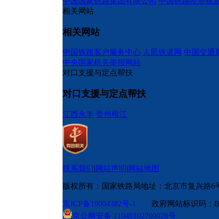
中国国家铁路集团有限公司
中国铁路经济规
相关网站
相关网站
中国铁路客户服务中心
人民铁道网
中国交通
中央国家机关举报网站
对口支援与定点帮扶
对口支援与定点帮扶
江西永丰
贵州榕江
联系我们
|
网站声明
|
网站地图
版权所有：国家铁路局
地址：北京市复兴路6
京ICP备19004382号-1
政府网站标识码：BM
京公网安备 11040102700028号