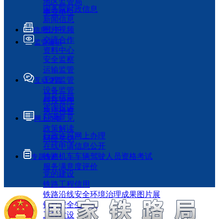
地区监管局
国务院时政信息
事业单位
新闻信息
图片视频
信息公开
交流合作
监管履职
资料中心
安全监察
运输监管
工程监管
互动交流
设备监管
局长信箱
科技管理
咨询投诉
执法检查
征求意见
网上办事
政策解读
行政许可网上办理
回应关切
在线申请信息公开
铁路机车车辆驾驶人员资格考试
专题专栏
服务满意度评价
党的建设
铁路工程信用
铁路沿线安全环境治理成果图片展
铁路安全生产月
工程建设