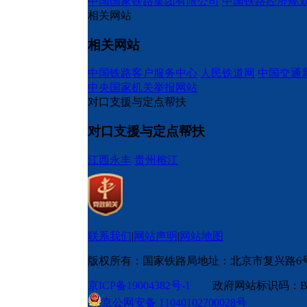
中国国家铁路集团有限公司
中国铁路经济规
相关网站
相关网站
中国铁路客户服务中心
人民铁道网
中国交通
中央国家机关举报网站
对口支援与定点帮扶
对口支援与定点帮扶
江西永丰
贵州榕江
联系我们
|
网站声明
|
网站地图
版权所有：国家铁路局
地址：北京市复兴路6
京ICP备19004382号-1
政府网站标识码：BM
京公网安备 11040102700028号