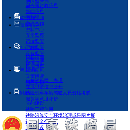
地区监管局
国务院时政信息
事业单位
新闻信息
图片视频
信息公开
交流合作
监管履职
资料中心
安全监察
运输监管
工程监管
互动交流
设备监管
局长信箱
科技管理
咨询投诉
执法检查
征求意见
网上办事
政策解读
行政许可网上办理
回应关切
在线申请信息公开
铁路机车车辆驾驶人员资格考试
专题专栏
服务满意度评价
党的建设
铁路工程信用
铁路沿线安全环境治理成果图片展
铁路安全生产月
工程建设