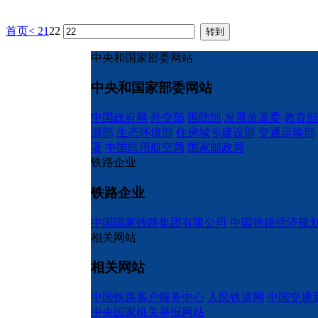
首页
<
21
22
中央和国家部委网站
中央和国家部委网站
中国政府网
外交部
国防部
发展改革委
教育部
源部
生态环境部
住房城乡建设部
交通运输部
署
中国民用航空局
国家邮政局
铁路企业
铁路企业
中国国家铁路集团有限公司
中国铁路经济规
相关网站
相关网站
中国铁路客户服务中心
人民铁道网
中国交通
中央国家机关举报网站