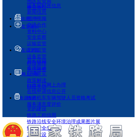
地区监管局
国务院时政信息
事业单位
新闻信息
图片视频
信息公开
交流合作
监管履职
资料中心
安全监察
运输监管
工程监管
互动交流
设备监管
局长信箱
科技管理
咨询投诉
执法检查
征求意见
网上办事
政策解读
行政许可网上办理
回应关切
在线申请信息公开
铁路机车车辆驾驶人员资格考试
专题专栏
服务满意度评价
党的建设
铁路工程信用
铁路沿线安全环境治理成果图片展
铁路安全生产月
工程建设