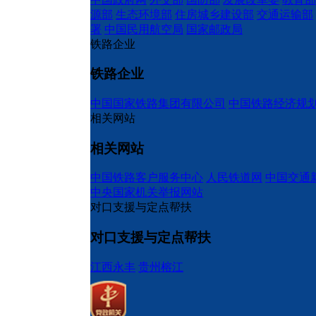
源部
生态环境部
住房城乡建设部
交通运输部
署
中国民用航空局
国家邮政局
铁路企业
铁路企业
中国国家铁路集团有限公司
中国铁路经济规
相关网站
相关网站
中国铁路客户服务中心
人民铁道网
中国交通
中央国家机关举报网站
对口支援与定点帮扶
对口支援与定点帮扶
江西永丰
贵州榕江