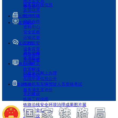
地区监管局
国务院时政信息
事业单位
新闻信息
图片视频
信息公开
交流合作
监管履职
资料中心
安全监察
运输监管
工程监管
互动交流
设备监管
局长信箱
科技管理
咨询投诉
执法检查
征求意见
网上办事
政策解读
行政许可网上办理
回应关切
在线申请信息公开
铁路机车车辆驾驶人员资格考试
专题专栏
服务满意度评价
党的建设
铁路工程信用
铁路沿线安全环境治理成果图片展
铁路安全生产月
工程建设