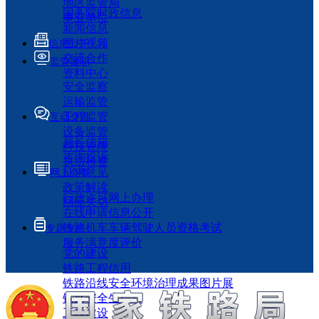
地区监管局
国务院时政信息
事业单位
新闻信息
图片视频
信息公开
交流合作
监管履职
资料中心
安全监察
运输监管
工程监管
互动交流
设备监管
局长信箱
科技管理
咨询投诉
执法检查
征求意见
网上办事
政策解读
行政许可网上办理
回应关切
在线申请信息公开
铁路机车车辆驾驶人员资格考试
专题专栏
服务满意度评价
党的建设
铁路工程信用
铁路沿线安全环境治理成果图片展
铁路安全生产月
工程建设