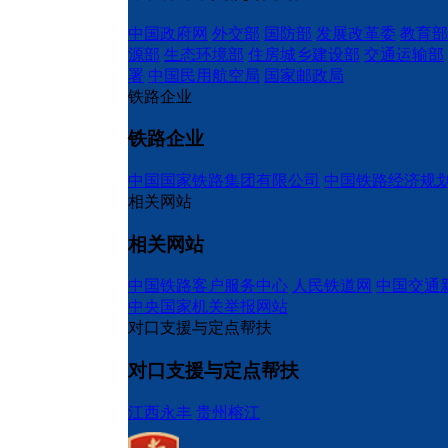
中国政府网
外交部
国防部
发展改革委
教育部
源部
生态环境部
住房城乡建设部
交通运输部
署
中国民用航空局
国家邮政局
铁路企业
铁路企业
中国国家铁路集团有限公司
中国铁路经济规
相关网站
相关网站
中国铁路客户服务中心
人民铁道网
中国交通
中央国家机关举报网站
对口支援与定点帮扶
对口支援与定点帮扶
江西永丰
贵州榕江