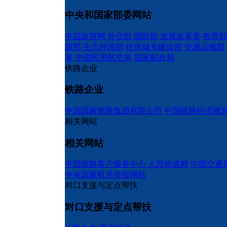
中央和国家部委网站
中国政府网
外交部
国防部
发展改革委
教育部
源部
生态环境部
住房城乡建设部
交通运输部
署
中国民用航空局
国家邮政局
铁路企业
铁路企业
中国国家铁路集团有限公司
中国铁路经济规
相关网站
相关网站
中国铁路客户服务中心
人民铁道网
中国交通
中央国家机关举报网站
对口支援与定点帮扶
对口支援与定点帮扶