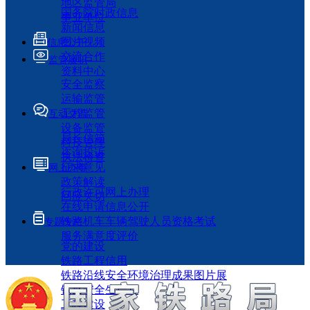
地区监管局
国务院时政信息
事业单位
新闻信息
图片视频
信息公开
交流合作
监管履职
资料中心
安全监察
运输监管
工程监管
互动交流
设备监管
局长信箱
科技管理
咨询投诉
执法检查
征求意见
网上办事
政策解读
行政许可网上办理
回应关切
在线申请信息公开
铁路机车车辆驾驶人员资格考试
专题专栏
服务满意度评价
党的建设
铁路工程信用
铁路沿线安全环境治理成果图片展
铁路安全生产月
工程建设