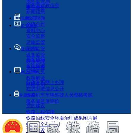
地区监管局
国务院时政信息
事业单位
新闻信息
图片视频
信息公开
交流合作
监管履职
资料中心
安全监察
运输监管
工程监管
互动交流
设备监管
局长信箱
科技管理
咨询投诉
执法检查
征求意见
网上办事
政策解读
行政许可网上办理
回应关切
在线申请信息公开
铁路机车车辆驾驶人员资格考试
专题专栏
服务满意度评价
党的建设
铁路工程信用
铁路沿线安全环境治理成果图片展
铁路安全生产月
工程建设