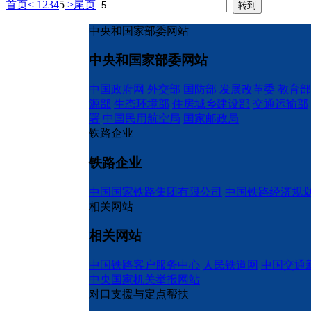
首页
<
1
2
3
4
5
>
尾页
中央和国家部委网站
中央和国家部委网站
中国政府网
外交部
国防部
发展改革委
教育部
源部
生态环境部
住房城乡建设部
交通运输部
署
中国民用航空局
国家邮政局
铁路企业
铁路企业
中国国家铁路集团有限公司
中国铁路经济规
相关网站
相关网站
中国铁路客户服务中心
人民铁道网
中国交通
中央国家机关举报网站
对口支援与定点帮扶