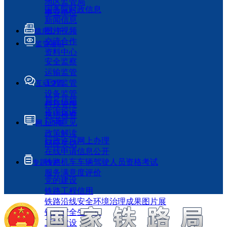
地区监管局
国务院时政信息
事业单位
新闻信息
图片视频
信息公开
交流合作
监管履职
资料中心
安全监察
运输监管
工程监管
互动交流
设备监管
局长信箱
科技管理
咨询投诉
执法检查
征求意见
网上办事
政策解读
行政许可网上办理
回应关切
在线申请信息公开
铁路机车车辆驾驶人员资格考试
专题专栏
服务满意度评价
党的建设
铁路工程信用
铁路沿线安全环境治理成果图片展
铁路安全生产月
工程建设