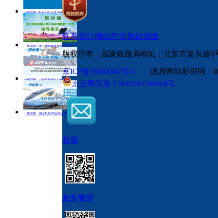
一图读懂--安全生产“十五条硬措施”
一图读懂《关于加强铁路自然灾害监测预
一图读懂：
警工作的指导意见》
联系我们
|
网站声明
|
网站地图
一图读懂《关于加强铁路自然灾害监测预警工作的指导意见》
版权所有：国家铁路局
地址：北京市复兴路6
京ICP备19004382号-1
政府网站标识码：BM
一图读懂：中欧班列跑出加速度
京公网安备 11040102700028号
一图读懂：健全机制 联合共治 铁路沿线安全环境治理取得新成效
邮箱
政务微博