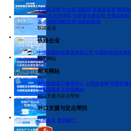
中国政府网
外交部
国防部
发展改革委
教育部
一图读懂：全国铁路监督管理工作会议
一图读懂《
权基准》
源部
生态环境部
住房城乡建设部
交通运输部
一图读懂2026年全国铁路监督管理工作会议
署
中国民用航空局
国家邮政局
铁路企业
一图读懂：全国铁路监督管理工作会议
铁路企业
中国国家铁路集团有限公司
中国铁路经济规
相关网站
一图读懂《国家铁路局铁路行政处罚裁量权基准》
相关网站
一图读懂《铁路机车车辆鸣笛噪声污染防
一图读懂《
一图读懂《铁路机车车辆鸣笛噪声污染防治监督管理办法》
治监督管理办法》
中国铁路客户服务中心
人民铁道网
中国交通
中央国家机关举报网站
对口支援与定点帮扶
一图读懂《铁路机车车辆鸣笛噪声污染防治监督管理办法》
对口支援与定点帮扶
一图读懂《铁路产品认证管理办法》
江西永丰
贵州榕江