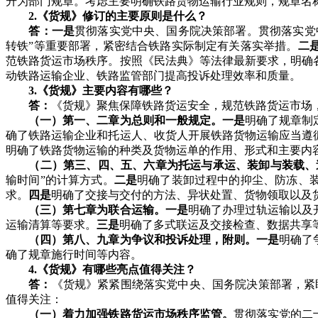
升为部门规章。考虑主要明确铁路货物运输行业规则，规章名
2.《货规》修订的主要原则是什么？
答：一是
贯彻落实党中央、国务院决策部署。贯彻落实党
转铁”等重要部署，紧密结合铁路实际制定有关落实举措。
二
范铁路货运市场秩序。按照《民法典》等法律最新要求，明确
动铁路运输企业、铁路监管部门提高投诉处理效率和质量。
3.《货规》主要内容有哪些？
答：
《货规》聚焦保障铁路货运安全，规范铁路货运市场，
（一）第一、二章为总则和一般规定。一是
明确了规章制
确了铁路运输企业和托运人、收货人开展铁路货物运输应当遵
明确了铁路货物运输的种类及货物运单的作用、形式和主要内
（二）第三、四、五、六章为托运与承运、装卸与装载、
输时间”的计算方式。
二是
明确了装卸过程中的抑尘、防冻、
求。
四是
明确了交接与交付的方法、异状处置、货物领取以及
（三）第七章为联合运输。一是
明确了办理过轨运输以及
运输清算等要求。
三是
明确了多式联运及交接检查、数据共享
（四）第八、九章为争议和投诉处理，附则。一是
明确了
确了规章施行时间等内容。
4.《货规》有哪些亮点值得关注？
答：
《货规》紧紧围绕落实党中央、国务院决策部署，紧
值得关注：
（一）着力加强铁路货运市场秩序监管。
贯彻落实党的二