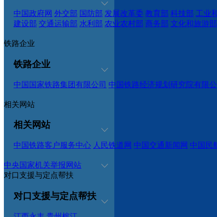
中国政府网
外交部
国防部
发展改革委
教育部
科技部
工业
建设部
交通运输部
水利部
农业农村部
商务部
文化和旅游部
铁路企业
铁路企业
中国国家铁路集团有限公司
中国铁路经济规划研究院有限公
相关网站
相关网站
中国铁路客户服务中心
人民铁道网
中国交通新闻网
中国民
中央国家机关举报网站
对口支援与定点帮扶
对口支援与定点帮扶
江西永丰
贵州榕江