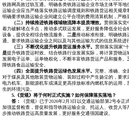
铁路网高效过轨互通。明确各类铁路运输企业市场主体平等地
运输企业应当严格落实铁路运输调度规则和铁路货运相关规章
明确要求铁路运输企业间建立公平合理的费用清算机制，严格
（二）持续推进铁路领域物流降本提质增效。
贯彻落实党
着力破解堵点卡点，推动多式联运发展，更好服务降低全社会
设备，提供全程综合物流服务。
二是
推动标准衔接。明确铁路
通。要求铁路运输企业之间以及与其他运输方式的信息系统进
（三）不断优化提升铁路货运服务水平。
贯彻落实国家“
是
提升铁路货运时效。结合铁路行业发展实际，将计算货物运输
发展电子运单、运单物权化，不断丰富铁路货运产品和服务。
障铁路食品运输安全。
（四）全面提升铁路货运绿色发展水平。
完整、准确、全
对于煤炭及其他散装货物运输、装卸过程中产生扬尘的，要求
电力机车、新能源机车或满足更高排放标准内燃机车的运用，
生的环境污染。
5.《货规》将于何时正式实施？如何保障落实落地？
答：
《货规》已于2026年2月3日以交通运输部第2号令
加强监督检查，督促和指导铁路运输企业、托运人、收货人等
步推动铁路货运高质量发展，更好服务交通强国建设。