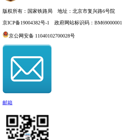
版权所有：国家铁路局 地址：北京市复兴路6号院
京ICP备19004382号-1 政府网站标识码：BM69000001
京公网安备 11040102700028号
邮箱