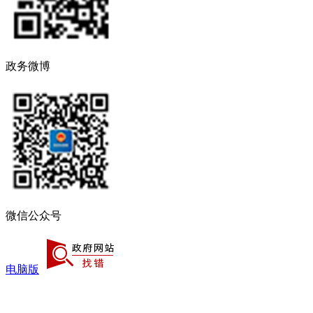
政务微博
微信公众号
电脑版