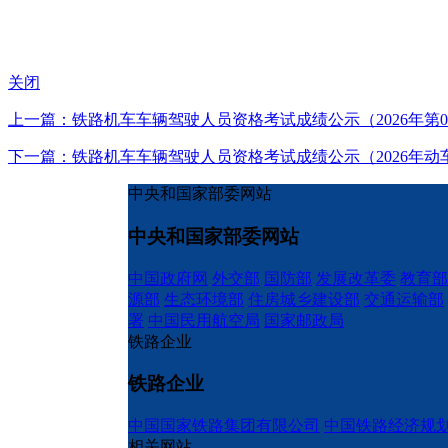
关闭
上一篇：铁路机车车辆驾驶人员资格考试成绩公示（2026年第0
下一篇：铁路机车车辆驾驶人员资格考试成绩公示（2026年动
中央和国家部委网站
中央和国家部委网站
中国政府网
外交部
国防部
发展改革委
教育部
源部
生态环境部
住房城乡建设部
交通运输部
署
中国民用航空局
国家邮政局
铁路企业
铁路企业
中国国家铁路集团有限公司
中国铁路经济规
相关网站