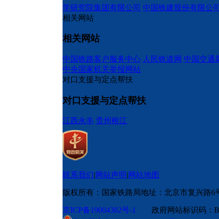
学研究院集团有限公司
中国铁建股份有限公
相关网站
相关网站
中国铁路客户服务中心
人民铁道网
中国交通
中央国家机关举报网站
对口支援与定点帮扶
对口支援与定点帮扶
江西永丰
贵州榕江
联系我们
|
网站声明
|
网站地图
版权所有：国家铁路局
地址：北京市复兴路6
京ICP备19004382号-1
政府网站标识码：BM