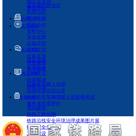
地区监管局
国务院时政信息
事业单位
新闻信息
图片视频
信息公开
交流合作
监管履职
资料中心
安全监察
运输监管
工程监管
互动交流
设备监管
局长信箱
科技管理
咨询投诉
执法检查
征求意见
网上办事
政策解读
行政许可网上办理
回应关切
在线申请信息公开
铁路机车车辆驾驶人员资格考试
专题专栏
服务满意度评价
党的建设
铁路工程信用
铁路沿线安全环境治理成果图片展
铁路安全生产月
工程建设