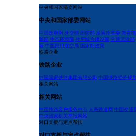
中央和国家部委网站
中央和国家部委网站
中国政府网
外交部
国防部
发展改革委
教育部
源部
生态环境部
住房城乡建设部
交通运输部
署
中国民用航空局
国家邮政局
铁路企业
铁路企业
中国国家铁路集团有限公司
中国铁路经济规
相关网站
相关网站
中国铁路客户服务中心
人民铁道网
中国交通
中央国家机关举报网站
对口支援与定点帮扶
对口支援与定点帮扶