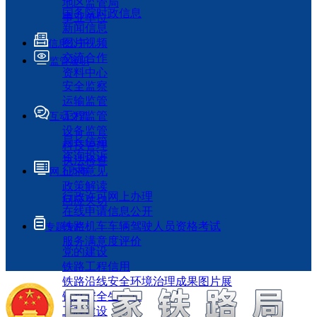
地区监管局
国务院时政信息
事业单位
新闻信息
图片视频
信息公开
交流合作
监管履职
资料中心
安全监察
运输监管
工程监管
互动交流
设备监管
局长信箱
科技管理
咨询投诉
执法检查
征求意见
网上办事
政策解读
行政许可网上办理
回应关切
在线申请信息公开
铁路机车车辆驾驶人员资格考试
专题专栏
服务满意度评价
党的建设
铁路工程信用
铁路沿线安全环境治理成果图片展
铁路安全生产月
工程建设