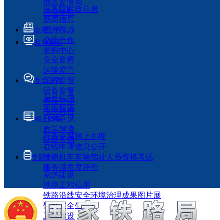
地区监管局
国务院时政信息
事业单位
新闻信息
图片视频
信息公开
交流合作
监管履职
资料中心
安全监察
运输监管
工程监管
互动交流
设备监管
局长信箱
科技管理
咨询投诉
执法检查
征求意见
网上办事
政策解读
行政许可网上办理
回应关切
在线申请信息公开
铁路机车车辆驾驶人员资格考试
专题专栏
服务满意度评价
党的建设
铁路工程信用
铁路沿线安全环境治理成果图片展
铁路安全生产月
工程建设