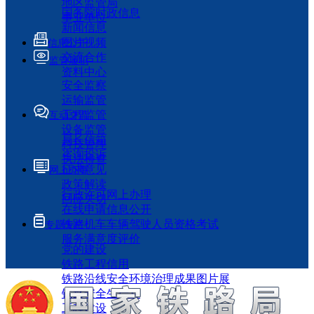
地区监管局
国务院时政信息
事业单位
新闻信息
图片视频
信息公开
交流合作
监管履职
资料中心
安全监察
运输监管
工程监管
互动交流
设备监管
局长信箱
科技管理
咨询投诉
执法检查
征求意见
网上办事
政策解读
行政许可网上办理
回应关切
在线申请信息公开
铁路机车车辆驾驶人员资格考试
专题专栏
服务满意度评价
党的建设
铁路工程信用
铁路沿线安全环境治理成果图片展
铁路安全生产月
工程建设