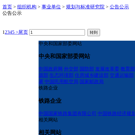
首页
>
组织机构
>
事业单位
>
规划与标准研究院
>
公告公示
公告公示
1
2
3
4
5
>
尾页
中央和国家部委网站
中央和国家部委网站
中国政府网
外交部
国防部
发展改革委
教育部
源部
生态环境部
住房城乡建设部
交通运输部
署
中国民用航空局
国家邮政局
铁路企业
铁路企业
中国国家铁路集团有限公司
中国铁路经济规
相关网站
相关网站