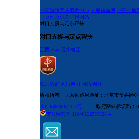
中国铁路客户服务中心
人民铁道网
中国交通
中央国家机关举报网站
对口支援与定点帮扶
对口支援与定点帮扶
江西永丰
贵州榕江
联系我们
|
网站声明
|
网站地图
版权所有：国家铁路局
地址：北京市复兴路6
京ICP备19004382号-1
政府网站标识码：BM
京公网安备 11040102700028号