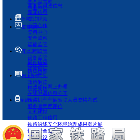
地区监管局
国务院时政信息
事业单位
新闻信息
图片视频
信息公开
交流合作
监管履职
资料中心
安全监察
运输监管
工程监管
互动交流
设备监管
局长信箱
科技管理
咨询投诉
执法检查
征求意见
网上办事
政策解读
行政许可网上办理
回应关切
在线申请信息公开
铁路机车车辆驾驶人员资格考试
专题专栏
服务满意度评价
党的建设
铁路工程信用
铁路沿线安全环境治理成果图片展
铁路安全生产月
工程建设