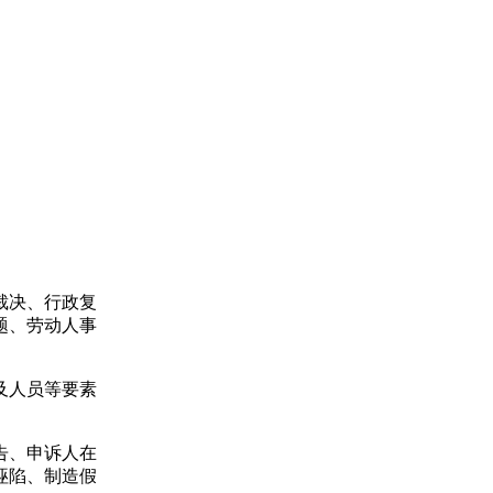
裁决、行政复
题、劳动人事
及人员等要素
告、申诉人在
诬陷、制造假