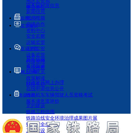
地区监管局
国务院时政信息
事业单位
新闻信息
图片视频
信息公开
交流合作
监管履职
资料中心
安全监察
运输监管
工程监管
互动交流
设备监管
局长信箱
科技管理
咨询投诉
执法检查
征求意见
网上办事
政策解读
行政许可网上办理
回应关切
在线申请信息公开
铁路机车车辆驾驶人员资格考试
专题专栏
服务满意度评价
党的建设
铁路工程信用
铁路沿线安全环境治理成果图片展
铁路安全生产月
工程建设