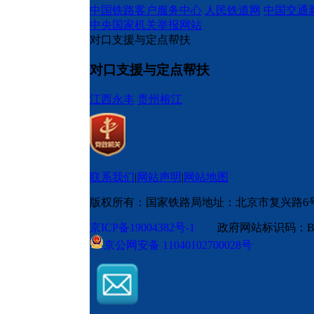
中国铁路客户服务中心
人民铁道网
中国交通
中央国家机关举报网站
对口支援与定点帮扶
对口支援与定点帮扶
江西永丰
贵州榕江
联系我们
|
网站声明
|
网站地图
版权所有：国家铁路局
地址：北京市复兴路6
京ICP备19004382号-1
政府网站标识码：BM
京公网安备 11040102700028号