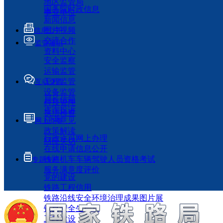
地区监管局
国务院时政信息
事业单位
新闻信息
图片视频
信息公开
交流合作
监管履职
资料中心
安全监察
运输监管
工程监管
互动交流
设备监管
局长信箱
科技管理
咨询投诉
执法检查
征求意见
网上办事
政策解读
行政许可网上办理
回应关切
在线申请信息公开
铁路机车车辆驾驶人员资格考试
专题专栏
服务满意度评价
党的建设
铁路工程信用
铁路沿线安全环境治理成果图片展
铁路安全生产月
工程建设