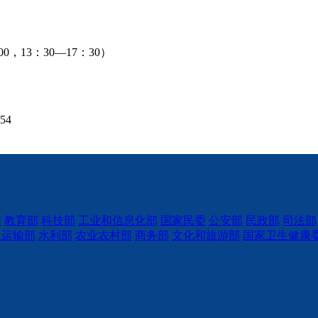
。
，13：30—17：30）
54
委
教育部
科技部
工业和信息化部
国家民委
公安部
民政部
司法部
通运输部
水利部
农业农村部
商务部
文化和旅游部
国家卫生健康