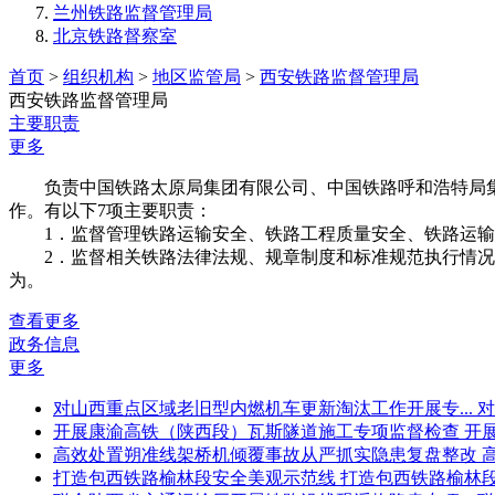
兰州铁路监督管理局
北京铁路督察室
首页
>
组织机构
>
地区监管局
>
西安铁路监督管理局
西安铁路监督管理局
主要职责
更多
负责中国铁路太原局集团有限公司、中国铁路呼和浩特局集
作。有以下7项主要职责：
1．监督管理铁路运输安全、铁路工程质量安全、铁路运输
2．监督相关铁路法律法规、规章制度和标准规范执行情况
为。
查看更多
政务信息
更多
对山西重点区域老旧型内燃机车更新淘汰工作开展专...
对
开展康渝高铁（陕西段）瓦斯隧道施工专项监督检查
开
高效处置朔准线架桥机倾覆事故从严抓实隐患复盘整改
打造包西铁路榆林段安全美观示范线
打造包西铁路榆林