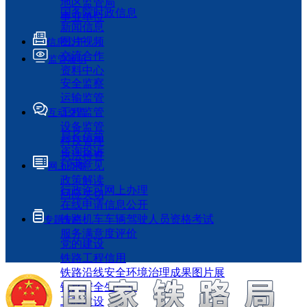
地区监管局
国务院时政信息
事业单位
新闻信息
图片视频
信息公开
交流合作
监管履职
资料中心
安全监察
运输监管
工程监管
互动交流
设备监管
局长信箱
科技管理
咨询投诉
执法检查
征求意见
网上办事
政策解读
行政许可网上办理
回应关切
在线申请信息公开
铁路机车车辆驾驶人员资格考试
专题专栏
服务满意度评价
党的建设
铁路工程信用
铁路沿线安全环境治理成果图片展
铁路安全生产月
工程建设