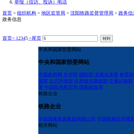
举报（信访、投诉）电话
首页
>
组织机构
>
地区监管局
>
沈阳铁路监督管理局
>
政务信
政务信息
首页
<
1
2
3
4
5
>
尾页
中央和国家部委网站
中央和国家部委网站
中国政府网
外交部
国防部
发展改革委
教育部
源部
生态环境部
住房城乡建设部
交通运输部
署
中国民用航空局
国家邮政局
铁路企业
铁路企业
中国国家铁路集团有限公司
中国铁路经济规
相关网站