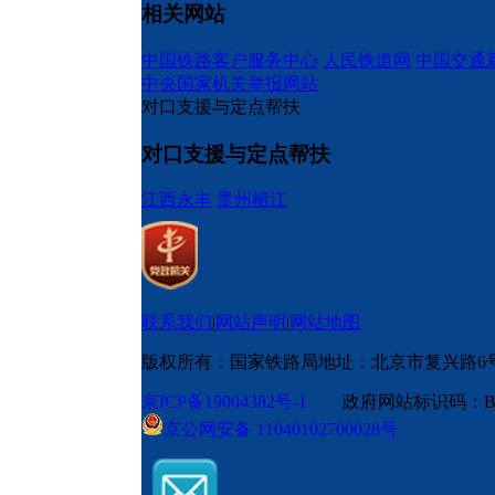
相关网站
中国铁路客户服务中心
人民铁道网
中国交通
中央国家机关举报网站
对口支援与定点帮扶
对口支援与定点帮扶
江西永丰
贵州榕江
联系我们
|
网站声明
|
网站地图
版权所有：国家铁路局
地址：北京市复兴路6
京ICP备19004382号-1
政府网站标识码：BM
京公网安备 11040102700028号