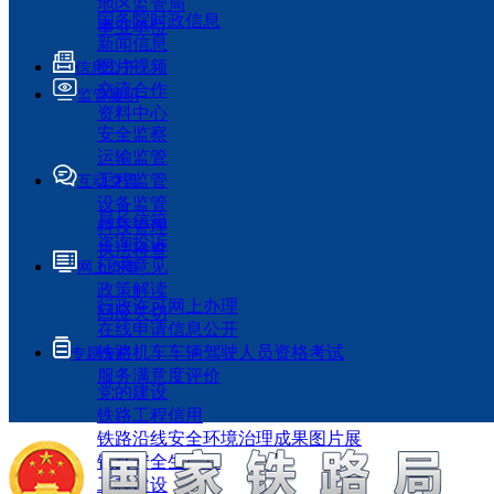
地区监管局
国务院时政信息
事业单位
新闻信息
图片视频
信息公开
交流合作
监管履职
资料中心
安全监察
运输监管
工程监管
互动交流
设备监管
局长信箱
科技管理
咨询投诉
执法检查
征求意见
网上办事
政策解读
行政许可网上办理
回应关切
在线申请信息公开
铁路机车车辆驾驶人员资格考试
专题专栏
服务满意度评价
党的建设
铁路工程信用
铁路沿线安全环境治理成果图片展
铁路安全生产月
工程建设