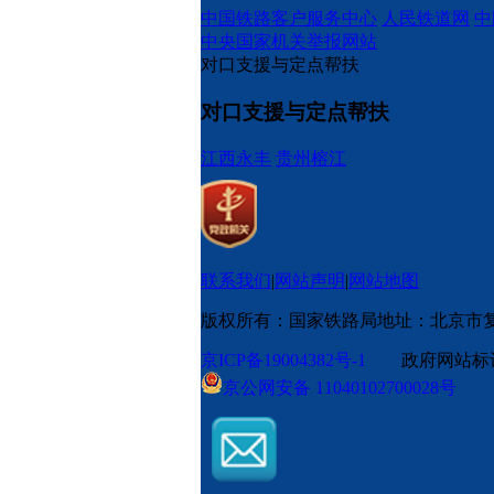
中国铁路客户服务中心
人民铁道网
中
中央国家机关举报网站
对口支援与定点帮扶
对口支援与定点帮扶
江西永丰
贵州榕江
联系我们
|
网站声明
|
网站地图
版权所有：国家铁路局
地址：北京市
京ICP备19004382号-1
政府网站标识码
京公网安备 11040102700028号