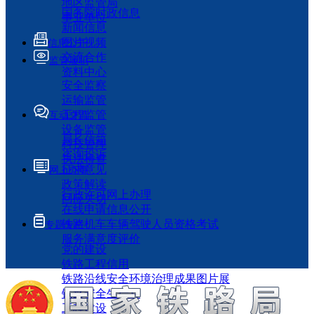
地区监管局
国务院时政信息
事业单位
新闻信息
图片视频
信息公开
交流合作
监管履职
资料中心
安全监察
运输监管
工程监管
互动交流
设备监管
局长信箱
科技管理
咨询投诉
执法检查
征求意见
网上办事
政策解读
行政许可网上办理
回应关切
在线申请信息公开
铁路机车车辆驾驶人员资格考试
专题专栏
服务满意度评价
党的建设
铁路工程信用
铁路沿线安全环境治理成果图片展
铁路安全生产月
工程建设