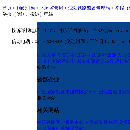
首页
>
组织机构
>
地区监管局
>
沈阳铁路监督管理局
>
举报（
举报（信访、投诉）电话
投诉举报电话：12327 投诉举报邮箱：12327@nra.gov.cn
信访电话：024-62091919（受理时间：工作日8：00—12：00
国家民委
公安部
民政部
司法部
财政部
人力
部
文化和旅游部
国家卫生健康委员会
退役军
铁路企业
铁路企业
中国国家铁路集团有限公司
中国铁路经济规
相关网站
相关网站
中国铁路客户服务中心
人民铁道网
中国交通
中央国家机关举报网站