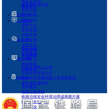
地区监管局
国务院时政信息
事业单位
新闻信息
图片视频
信息公开
交流合作
监管履职
资料中心
安全监察
运输监管
工程监管
互动交流
设备监管
局长信箱
科技管理
咨询投诉
执法检查
征求意见
网上办事
政策解读
行政许可网上办理
回应关切
在线申请信息公开
铁路机车车辆驾驶人员资格考试
专题专栏
服务满意度评价
党的建设
铁路工程信用
铁路沿线安全环境治理成果图片展
铁路安全生产月
工程建设