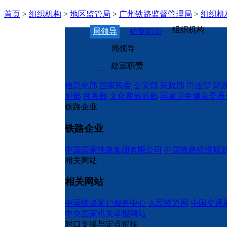
首页
>
组织机构
>
地区监管局
>
广州铁路监督管理局
>
组织机
组织机构
局领导
处室职责
局领导
处室职责
信息化部
国家民委
公安部
民政部
司法部
财
村部
商务部
文化和旅游部
国家卫生健康委员
铁路企业
铁路企业
中国国家铁路集团有限公司
中国铁路经济规
相关网站
相关网站
中国铁路客户服务中心
人民铁道网
中国交通
中央国家机关举报网站
对口支援与定点帮扶