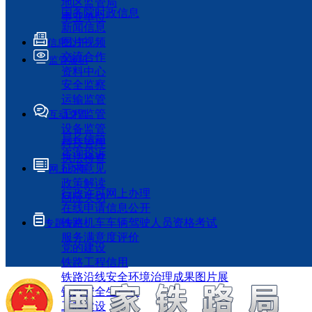
地区监管局
国务院时政信息
事业单位
新闻信息
图片视频
信息公开
交流合作
监管履职
资料中心
安全监察
运输监管
工程监管
互动交流
设备监管
局长信箱
科技管理
咨询投诉
执法检查
征求意见
网上办事
政策解读
行政许可网上办理
回应关切
在线申请信息公开
铁路机车车辆驾驶人员资格考试
专题专栏
服务满意度评价
党的建设
铁路工程信用
铁路沿线安全环境治理成果图片展
铁路安全生产月
工程建设