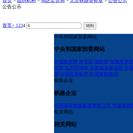
首页
>
组织机构
>
地区监管局
>
北京铁路督察室
>
公告公示
公告公示
首页
<
1
2
3
4
中央和国家部委网站
中央和国家部委网站
中国政府网
外交部
国防部
发展改革
源部
生态环境部
住房城乡建设部
交
署
中国民用航空局
国家邮政局
铁路企业
铁路企业
中国国家铁路集团有限公司
中国铁路
相关网站
相关网站