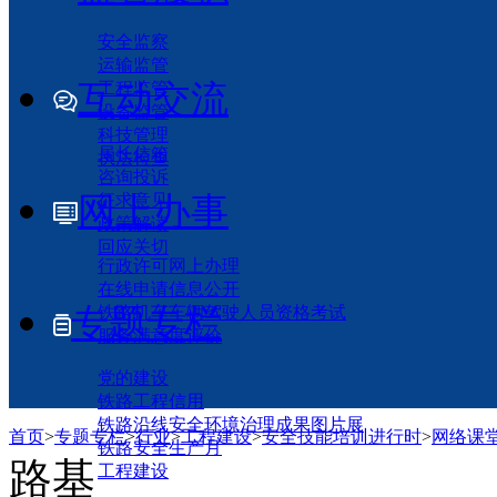
安全监察
运输监管
互动交流
工程监管
设备监管
科技管理
局长信箱
执法检查
咨询投诉
网上办事
征求意见
政策解读
回应关切
行政许可网上办理
在线申请信息公开
专题专栏
铁路机车车辆驾驶人员资格考试
服务满意度评价
党的建设
铁路工程信用
铁路沿线安全环境治理成果图片展
首页
>
专题专栏
>
行业
>
工程建设
>
安全技能培训进行时
>
网络课
铁路安全生产月
路基
工程建设