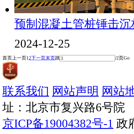
预制混凝土管桩锤击沉
2024-12-25
首页
上一页
1
2
下一页
末页
跳
/2页
Go
联系我们
网站声明
网站
址：北京市复兴路6号院
京ICP备19004382号-1
政