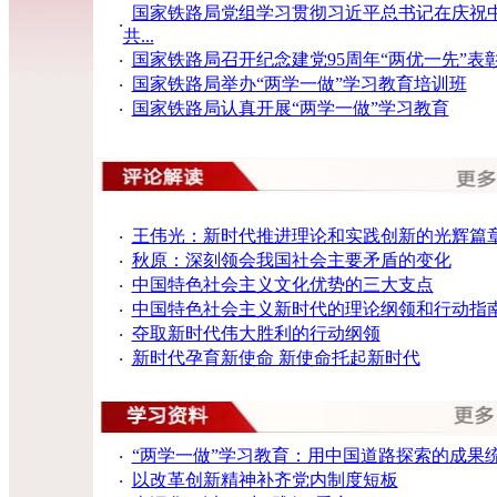
国家铁路局党组学习贯彻习近平总书记在庆祝
·
共...
国家铁路局召开纪念建党95周年“两优一先”表
·
国家铁路局举办“两学一做”学习教育培训班
·
国家铁路局认真开展“两学一做”学习教育
·
王伟光：新时代推进理论和实践创新的光辉篇
·
秋原：深刻领会我国社会主要矛盾的变化
·
中国特色社会主义文化优势的三大支点
·
中国特色社会主义新时代的理论纲领和行动指
·
夺取新时代伟大胜利的行动纲领
·
新时代孕育新使命 新使命托起新时代
·
“两学一做”学习教育：用中国道路探索的成果统一
·
以改革创新精神补齐党内制度短板
·