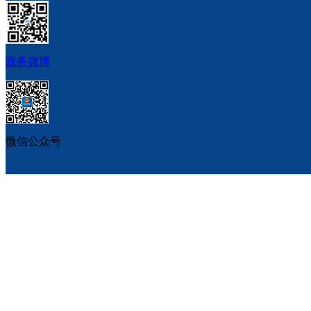
政务微博
微信公众号