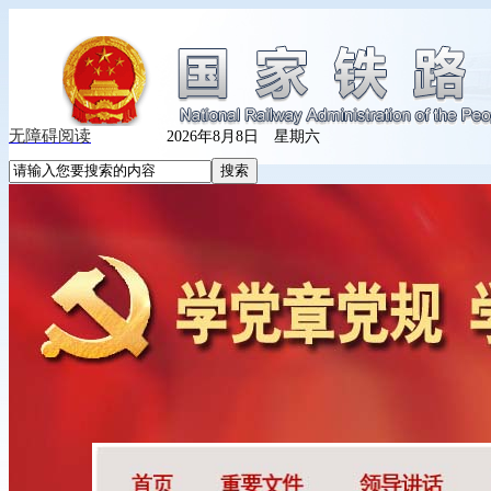
无障碍阅读
2026年8月8日 星期六