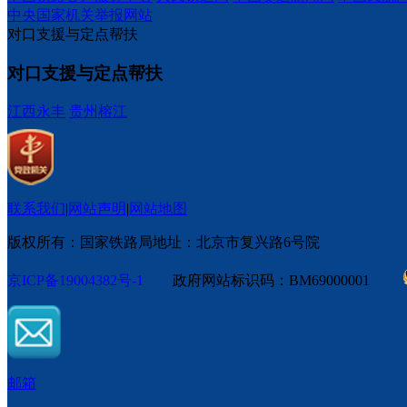
中央国家机关举报网站
对口支援与定点帮扶
对口支援与定点帮扶
江西永丰
贵州榕江
联系我们
|
网站声明
|
网站地图
版权所有：国家铁路局
地址：北京市复兴路6号院
京ICP备19004382号-1
政府网站标识码：BM69000001
邮箱