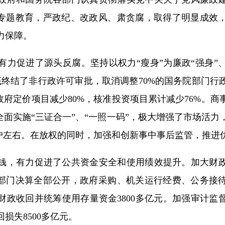
”专题教育，严政纪、改政风、肃贪腐，取得了明显成效
力保障。
促进了源头反腐。坚持以权力“瘦身”为廉政“强身”
彻底终结了非行政许可审批，取消调整70%的国务院部门行
政府定价项目减少80%，核准投资项目累计减少76%。
全面实施“三证合一”、“一照一码”，极大增强了市场活
万户左右。在放权的同时，加强和创新事中事后监管，推进
，有力促进了公共资金安全和使用绩效提升。加大财政
和部门决算全部公开，政府采购、机关运行经费、公务接
财政收回并统筹使用存量资金3800多亿元。加强审计监督
损失8500多亿元。