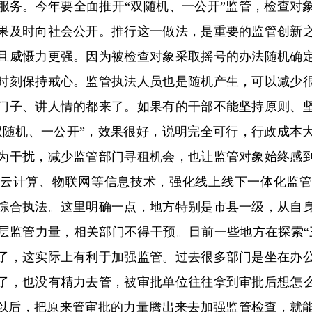
。今年要全面推开“双随机、一公开”监管，检查对
果及时向社会公开。推行这一做法，是重要的监管创新
且威慑力更强。因为被检查对象采取摇号的办法随机确
时刻保持戒心。监管执法人员也是随机产生，可以减少
门子、讲人情的都来了。如果有的干部不能坚持原则、
双随机、一公开”，效果很好，说明完全可行，行政成本
为干扰，减少监管部门寻租机会，也让监管对象始终感
云计算、物联网等信息技术，强化线上线下一体化监
综合执法。这里明确一点，地方特别是市县一级，从自
层监管力量，相关部门不得干预。目前一些地方在探索“
了，这实际上有利于加强监管。过去很多部门是坐在办
了，也没有精力去管，被审批单位往往拿到审批后想怎
”以后，把原来管审批的力量腾出来去加强监管检查，就