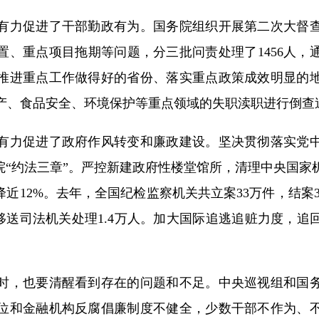
力促进了干部勤政有为。国务院组织开展第二次大督查
置、重点项目拖期等问题，分三批问责处理了1456人，
推进重点工作做得好的省份、落实重点政策成效明显的
产、食品安全、环境保护等重点领域的失职渎职进行倒查
力促进了政府作风转变和廉政建设。坚决贯彻落实党中
务院“约法三章”。严控新建政府性楼堂馆所，清理中央国家
降近12%。去年，全国纪检监察机关共立案33万件，结案3
被移送司法机关处理1.4万人。加大国际追逃追赃力度，追回
，也要清醒看到存在的问题和不足。中央巡视组和国务
位和金融机构反腐倡廉制度不健全，少数干部不作为、