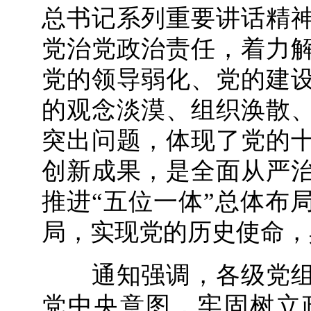
总书记系列重要讲话精
党治党政治责任，着力
党的领导弱化、党的建
的观念淡漠、组织涣散
突出问题，体现了党的
创新成果，是全面从严
推进“五位一体”总体布
局，实现党的历史使命，
通知强调，各级党组
党中央意图，牢固树立