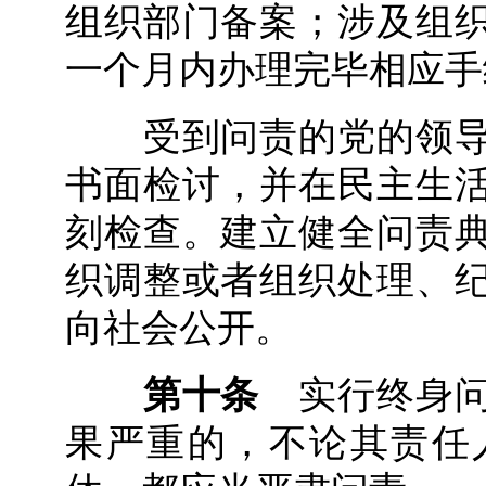
组织部门备案；涉及组
一个月内办理完毕相应手
受到问责的党的领导
书面检讨，并在民主生
刻检查。建立健全问责
织调整或者组织处理、
向社会公开。
第十条
实行终身问
果严重的，不论其责任