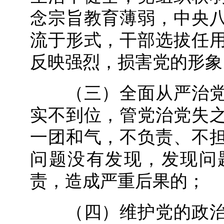
念宗旨教育薄弱，中央
流于形式，干部选拔任
反映强烈，损害党的形象
（三）全面从严治党
实不到位，管党治党失
一团和气，不负责、不
问题没有发现，发现问
责，造成严重后果的；
（四）维护党的政治