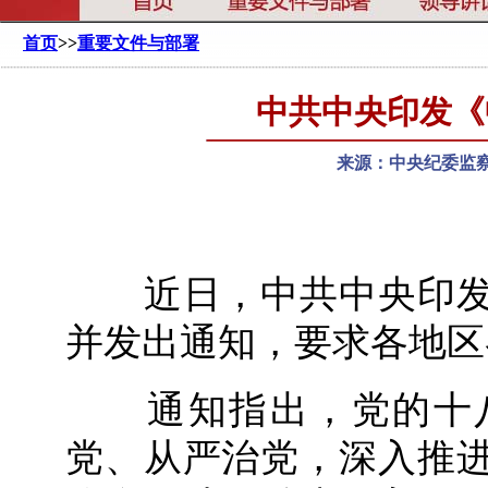
首页
>>
重要文件与部署
中共中央印发《
来源：中央纪委监察
近日，中共中央印发
并发出通知，要求各地区
通知指出，党的十八
党、从严治党，深入推