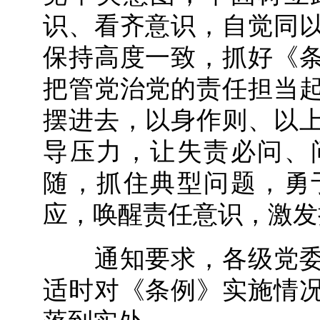
识、看齐意识，自觉同
保持高度一致，抓好《
把管党治党的责任担当
摆进去，以身作则、以
导压力，让失责必问、
随，抓住典型问题，勇
应，唤醒责任意识，激发
通知要求，各级党委
适时对《条例》实施情