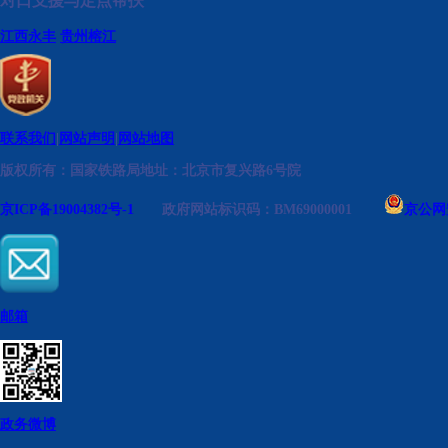
对口支援与定点帮扶
江西永丰
贵州榕江
联系我们
|
网站声明
|
网站地图
版权所有：国家铁路局
地址：北京市复兴路6号院
京ICP备19004382号-1
政府网站标识码：BM69000001
京公网安
邮箱
政务微博