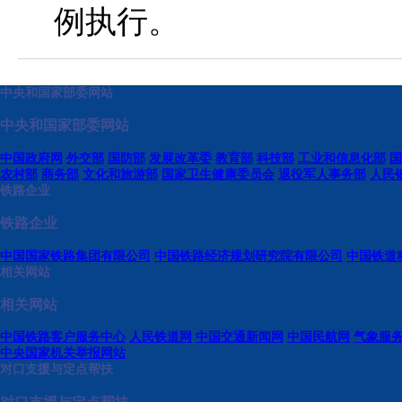
例执行。
中央和国家部委网站
中央和国家部委网站
中国政府网
外交部
国防部
发展改革委
教育部
科技部
工业和信息化部
国
农村部
商务部
文化和旅游部
国家卫生健康委员会
退役军人事务部
人民
铁路企业
铁路企业
中国国家铁路集团有限公司
中国铁路经济规划研究院有限公司
中国铁道
相关网站
相关网站
中国铁路客户服务中心
人民铁道网
中国交通新闻网
中国民航网
气象服
中央国家机关举报网站
对口支援与定点帮扶