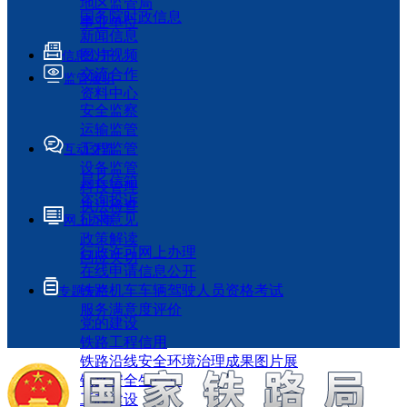
地区监管局
国务院时政信息
事业单位
新闻信息
图片视频
信息公开
交流合作
监管履职
资料中心
安全监察
运输监管
工程监管
互动交流
设备监管
局长信箱
科技管理
咨询投诉
执法检查
征求意见
网上办事
政策解读
行政许可网上办理
回应关切
在线申请信息公开
铁路机车车辆驾驶人员资格考试
专题专栏
服务满意度评价
党的建设
铁路工程信用
铁路沿线安全环境治理成果图片展
铁路安全生产月
工程建设