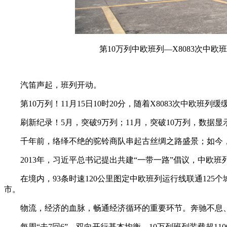
第10万列中欧班列—X8083次中
汽笛声起，班列开动。
第10万列！11月15日10时20分，随着X8083次中
刷新纪录！5月，突破9万列；11月，突破10万列，数据
千年前，络绎不绝的驼铃商队串起古丝绸之路盛景；如今
2013年，习近平总书记提出共建“一带一路”倡议，中欧
在境内，93条时速120公里图定中欧班列运行线联通125个
市。
物流，经济的血脉，畅通经济循环的重要环节。奔驰不息、
每周“去7回6”，双向开行基本均衡，10万列班列装载超11