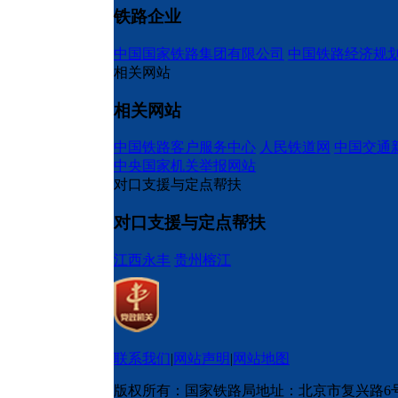
铁路企业
中国国家铁路集团有限公司
中国铁路经济规
相关网站
相关网站
中国铁路客户服务中心
人民铁道网
中国交通
中央国家机关举报网站
对口支援与定点帮扶
对口支援与定点帮扶
江西永丰
贵州榕江
联系我们
|
网站声明
|
网站地图
版权所有：国家铁路局
地址：北京市复兴路6