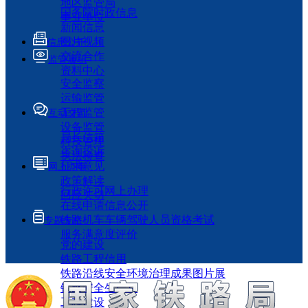
地区监管局
国务院时政信息
事业单位
新闻信息
图片视频
信息公开
交流合作
监管履职
资料中心
安全监察
运输监管
工程监管
互动交流
设备监管
局长信箱
科技管理
咨询投诉
执法检查
征求意见
网上办事
政策解读
行政许可网上办理
回应关切
在线申请信息公开
铁路机车车辆驾驶人员资格考试
专题专栏
服务满意度评价
党的建设
铁路工程信用
铁路沿线安全环境治理成果图片展
铁路安全生产月
工程建设