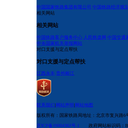
中国国家铁路集团有限公司
中国铁路经济规
相关网站
相关网站
中国铁路客户服务中心
人民铁道网
中国交通
中央国家机关举报网站
对口支援与定点帮扶
对口支援与定点帮扶
江西永丰
贵州榕江
联系我们
|
网站声明
|
网站地图
版权所有：国家铁路局
地址：北京市复兴路6
京ICP备19004382号-1
政府网站标识码：BM