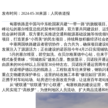
发布时间：2024-05-30
来源：人民铁道报
匈塞铁路是中国与中东欧国家共建“一带一路”的旗舰项目。2
峰论坛的塞尔维亚总统武契奇时强调，双方要共同建设好、运
统会谈时强调，双方要扎实推进交通和能源基础设施等传统领
项目，打造更多“小而美”的民生项目，持续释放积极经济社会
中塞两国铁路建设者密切协作，合力共为，确保项目建设稳
发展注入了源源活力；正在建设的诺苏段今年4月25日实现铺
5月的塞尔维亚，碧空如洗。在贝尔格莱德中心站，往来于
模式备受青睐，“同城效应”越发凸显。数据显示，贝诺段开通运
由原来的90分钟以上压缩至30分钟左右。贝诺段开通运营两年
在诺维萨德以北的线路上，工程轨道车往来穿梭，钢轨闪着银
重点文物建筑保护单位，这里的站改施工本着“修旧如旧”原则
正携手对车站站场、站房进行全面改造升级，让这座百年老站
从“硬联通”“软联通”到“心联通”，匈塞铁路的建设运营，
人民实现了“高铁梦”，为便利地区人员流动、扩大商品流通和