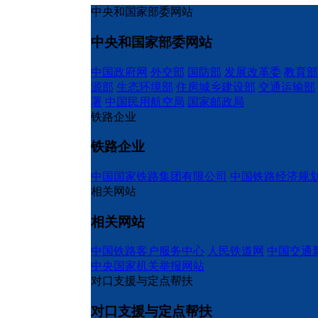
中央和国家部委网站
中央和国家部委网站
中国政府网
外交部
国防部
发展改革委
教育部
源部
生态环境部
住房城乡建设部
交通运输部
署
中国民用航空局
国家邮政局
铁路企业
铁路企业
中国国家铁路集团有限公司
中国铁路经济规
相关网站
相关网站
中国铁路客户服务中心
人民铁道网
中国交通
中央国家机关举报网站
对口支援与定点帮扶
对口支援与定点帮扶