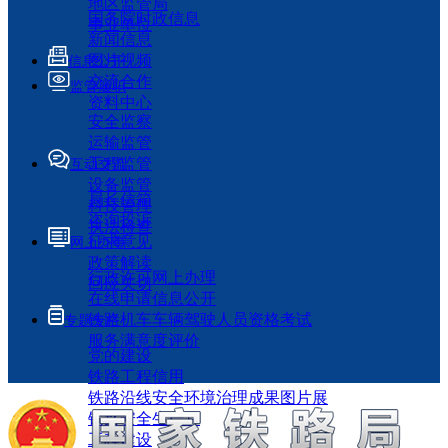
地区监管局
国务院时政信息
事业单位
新闻信息
图片视频
信息公开
交流合作
监管履职
资料中心
安全监察
运输监管
工程监管
互动交流
设备监管
局长信箱
科技管理
咨询投诉
执法检查
征求意见
网上办事
政策解读
行政许可网上办理
回应关切
在线申请信息公开
铁路机车车辆驾驶人员资格考试
专题专栏
服务满意度评价
党的建设
铁路工程信用
铁路沿线安全环境治理成果图片展
铁路安全生产月
工程建设