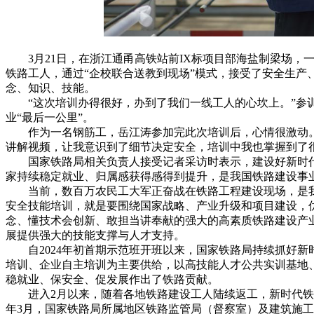
3月21日，在浙江通甬高铁站前IX标项目部海盐制梁场，一
铁路工人，通过“企校联合送教到现场”模式，接受了安全生产
念、知识、技能。
“这次培训办得很好，办到了我们一线工人的心坎上。”参训
业“最后一公里”。
作为一名钢筋工，岳江涛参加完此次培训后，心情很激动。
讲解视频，让我意识到了细节决定安全，培训中我也掌握到了
国家铁路局相关负责人接受记者采访时表示，建设好新时代
家持续稳定就业、归属感获得感得到提升，是我国铁路建设事
当前，数百万农民工大军正奋战在铁路工程建设现场，是我
安全技能培训，就是要围绕国家战略、产业升级和项目建设，
念、懂技术会创新、敢担当讲奉献的强大的高素质铁路建设产
展提供强大的技能支撑与人才支持。
自2024年初首期示范班开班以来，国家铁路局持续抓好新
培训、企业自主培训为主要供给，以高技能人才公共实训基地
稳就业、保安全、促发展作出了铁路贡献。
进入2月以来，随着各地铁路建设工人陆续返工，新时代铁
年3月，国家铁路局所属地区铁路监管局（督察室）及建筑施