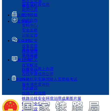
地区监管局
国务院时政信息
事业单位
新闻信息
图片视频
信息公开
交流合作
监管履职
资料中心
安全监察
运输监管
工程监管
互动交流
设备监管
局长信箱
科技管理
咨询投诉
执法检查
征求意见
网上办事
政策解读
行政许可网上办理
回应关切
在线申请信息公开
铁路机车车辆驾驶人员资格考试
专题专栏
服务满意度评价
党的建设
铁路工程信用
铁路沿线安全环境治理成果图片展
铁路安全生产月
工程建设