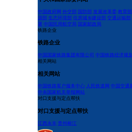
中国政府网
外交部
国防部
发展改革委
教育部
源部
生态环境部
住房城乡建设部
交通运输部
署
中国民用航空局
国家邮政局
铁路企业
铁路企业
中国国家铁路集团有限公司
中国铁路经济规
相关网站
相关网站
中国铁路客户服务中心
人民铁道网
中国交通
中央国家机关举报网站
对口支援与定点帮扶
对口支援与定点帮扶
江西永丰
贵州榕江