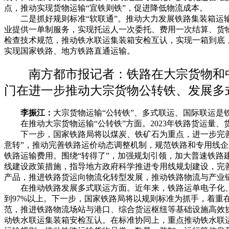
点，推动实现货物运输“宜铁则铁”，促进降低物流成本。
二是抓好规则标准“软联通”。推动大力发展铁路集装箱运输
业提供一单制服务，实现托运人一次委托、费用一次结算、货
检查技术规范，推动铁水联运集装箱安检互认，实现一箱到底
实现国家铁路、地方铁路直通运输。
南方都市报记者：铁路在大宗货物和中
门在进一步推动大宗货物公转铁、发展多
李振江：
大宗货物运输“公转铁”、多式联运、国际联运
在推动大宗货物运输“公转铁”方面。2023年铁路货运量、货运周
下一步，国家铁路局将以煤炭、铁矿石为重点，进一步完善政
意转”，推动完善铁路运价动态调整机制，规范铁路和专用线
铁路运输费用。围绕“转得了”，加强规划引领，加大普速铁路
线建设政策措施，指导地方政府科学推进专用线规划建设，完善
产品，推进铁路货运向物流化转型发展，推动铁路物流与产业
在推动铁路发展多式联运方面。近年来，铁路运单电子化、
到97%以上。下一步，国家铁路局将以规则标准为抓手，着重
范，推进铁路物流场站与港口、综合货运枢纽等基础设施高效
动铁水联运集装箱安检互认。在标准协同上，重点推动铁水联