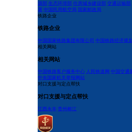
源部
生态环境部
住房城乡建设部
交通运输部
署
中国民用航空局
国家邮政局
铁路企业
铁路企业
中国国家铁路集团有限公司
中国铁路经济规
相关网站
相关网站
中国铁路客户服务中心
人民铁道网
中国交通
中央国家机关举报网站
对口支援与定点帮扶
对口支援与定点帮扶
江西永丰
贵州榕江