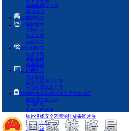
地区监管局
国务院时政信息
事业单位
新闻信息
图片视频
信息公开
交流合作
监管履职
资料中心
安全监察
运输监管
工程监管
互动交流
设备监管
局长信箱
科技管理
咨询投诉
执法检查
征求意见
网上办事
政策解读
行政许可网上办理
回应关切
在线申请信息公开
铁路机车车辆驾驶人员资格考试
专题专栏
服务满意度评价
党的建设
铁路工程信用
铁路沿线安全环境治理成果图片展
铁路安全生产月
工程建设