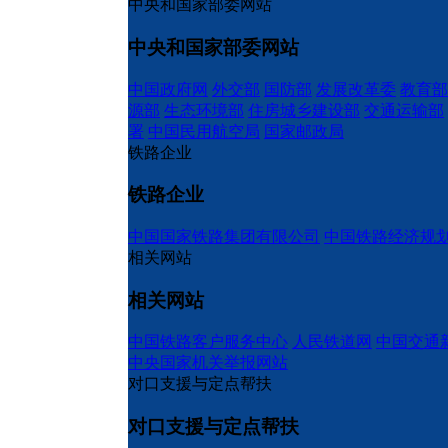
中央和国家部委网站
中央和国家部委网站
中国政府网
外交部
国防部
发展改革委
教育部
源部
生态环境部
住房城乡建设部
交通运输部
署
中国民用航空局
国家邮政局
铁路企业
铁路企业
中国国家铁路集团有限公司
中国铁路经济规
相关网站
相关网站
中国铁路客户服务中心
人民铁道网
中国交通
中央国家机关举报网站
对口支援与定点帮扶
对口支援与定点帮扶