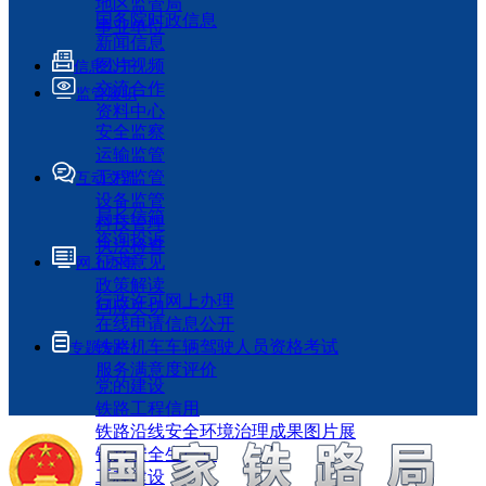
地区监管局
国务院时政信息
事业单位
新闻信息
图片视频
信息公开
交流合作
监管履职
资料中心
安全监察
运输监管
工程监管
互动交流
设备监管
局长信箱
科技管理
咨询投诉
执法检查
征求意见
网上办事
政策解读
行政许可网上办理
回应关切
在线申请信息公开
铁路机车车辆驾驶人员资格考试
专题专栏
服务满意度评价
党的建设
铁路工程信用
铁路沿线安全环境治理成果图片展
铁路安全生产月
工程建设