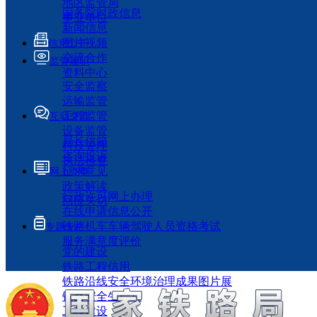
地区监管局
国务院时政信息
事业单位
新闻信息
图片视频
信息公开
交流合作
监管履职
资料中心
安全监察
运输监管
工程监管
互动交流
设备监管
局长信箱
科技管理
咨询投诉
执法检查
征求意见
网上办事
政策解读
行政许可网上办理
回应关切
在线申请信息公开
铁路机车车辆驾驶人员资格考试
专题专栏
服务满意度评价
党的建设
铁路工程信用
铁路沿线安全环境治理成果图片展
铁路安全生产月
工程建设