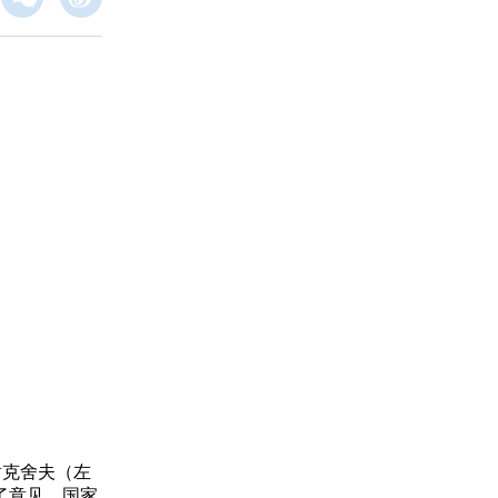
谢克舍夫（左
了意见。国家