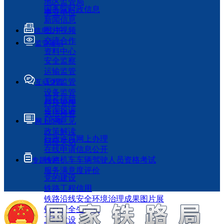
地区监管局
国务院时政信息
事业单位
新闻信息
图片视频
信息公开
交流合作
监管履职
资料中心
安全监察
运输监管
工程监管
互动交流
设备监管
局长信箱
科技管理
咨询投诉
执法检查
征求意见
网上办事
政策解读
行政许可网上办理
回应关切
在线申请信息公开
铁路机车车辆驾驶人员资格考试
专题专栏
服务满意度评价
党的建设
铁路工程信用
铁路沿线安全环境治理成果图片展
铁路安全生产月
工程建设