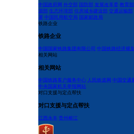
中国政府网
外交部
国防部
发展改革委
教育部
源部
生态环境部
住房城乡建设部
交通运输部
署
中国民用航空局
国家邮政局
铁路企业
铁路企业
中国国家铁路集团有限公司
中国铁路经济规
相关网站
相关网站
中国铁路客户服务中心
人民铁道网
中国交通
中央国家机关举报网站
对口支援与定点帮扶
对口支援与定点帮扶
江西永丰
贵州榕江