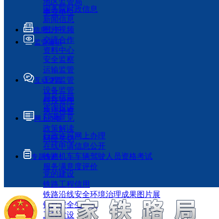
地区监管局
国务院时政信息
事业单位
新闻信息
图片视频
信息公开
交流合作
监管履职
资料中心
安全监察
运输监管
工程监管
互动交流
设备监管
局长信箱
科技管理
咨询投诉
执法检查
征求意见
网上办事
政策解读
行政许可网上办理
回应关切
在线申请信息公开
铁路机车车辆驾驶人员资格考试
专题专栏
服务满意度评价
党的建设
铁路工程信用
铁路沿线安全环境治理成果图片展
铁路安全生产月
工程建设