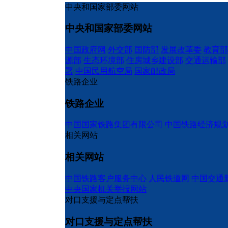
中央和国家部委网站
中央和国家部委网站
中国政府网
外交部
国防部
发展改革委
教育部
源部
生态环境部
住房城乡建设部
交通运输部
署
中国民用航空局
国家邮政局
铁路企业
铁路企业
中国国家铁路集团有限公司
中国铁路经济规
相关网站
相关网站
中国铁路客户服务中心
人民铁道网
中国交通
中央国家机关举报网站
对口支援与定点帮扶
对口支援与定点帮扶