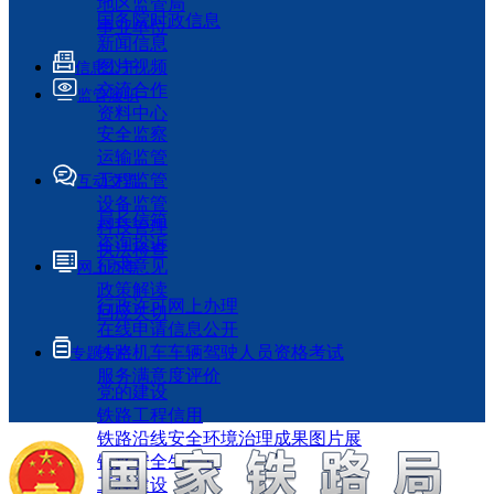
地区监管局
国务院时政信息
事业单位
新闻信息
图片视频
信息公开
交流合作
监管履职
资料中心
安全监察
运输监管
工程监管
互动交流
设备监管
局长信箱
科技管理
咨询投诉
执法检查
征求意见
网上办事
政策解读
行政许可网上办理
回应关切
在线申请信息公开
铁路机车车辆驾驶人员资格考试
专题专栏
服务满意度评价
党的建设
铁路工程信用
铁路沿线安全环境治理成果图片展
铁路安全生产月
工程建设