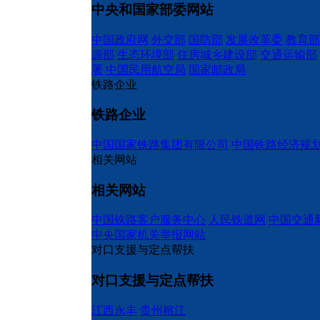
中央和国家部委网站
中国政府网
外交部
国防部
发展改革委
教育部
源部
生态环境部
住房城乡建设部
交通运输部
署
中国民用航空局
国家邮政局
铁路企业
铁路企业
中国国家铁路集团有限公司
中国铁路经济规
相关网站
相关网站
中国铁路客户服务中心
人民铁道网
中国交通
中央国家机关举报网站
对口支援与定点帮扶
对口支援与定点帮扶
江西永丰
贵州榕江