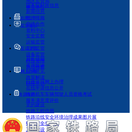
地区监管局
国务院时政信息
事业单位
新闻信息
图片视频
信息公开
交流合作
监管履职
资料中心
安全监察
运输监管
工程监管
互动交流
设备监管
局长信箱
科技管理
咨询投诉
执法检查
征求意见
网上办事
政策解读
行政许可网上办理
回应关切
在线申请信息公开
铁路机车车辆驾驶人员资格考试
专题专栏
服务满意度评价
党的建设
铁路工程信用
铁路沿线安全环境治理成果图片展
铁路安全生产月
工程建设