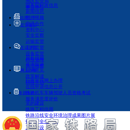
地区监管局
国务院时政信息
事业单位
新闻信息
图片视频
信息公开
交流合作
监管履职
资料中心
安全监察
运输监管
工程监管
互动交流
设备监管
局长信箱
科技管理
咨询投诉
执法检查
征求意见
网上办事
政策解读
行政许可网上办理
回应关切
在线申请信息公开
铁路机车车辆驾驶人员资格考试
专题专栏
服务满意度评价
党的建设
铁路工程信用
铁路沿线安全环境治理成果图片展
铁路安全生产月
工程建设