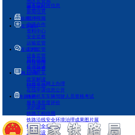
地区监管局
国务院时政信息
事业单位
新闻信息
图片视频
信息公开
交流合作
监管履职
资料中心
安全监察
运输监管
工程监管
互动交流
设备监管
局长信箱
科技管理
咨询投诉
执法检查
征求意见
网上办事
政策解读
行政许可网上办理
回应关切
在线申请信息公开
铁路机车车辆驾驶人员资格考试
专题专栏
服务满意度评价
党的建设
铁路工程信用
铁路沿线安全环境治理成果图片展
铁路安全生产月
工程建设