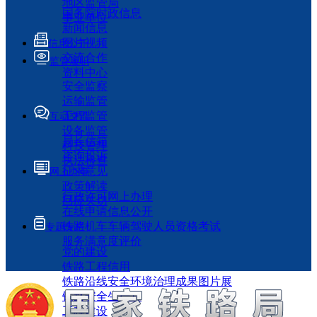
地区监管局
国务院时政信息
事业单位
新闻信息
图片视频
信息公开
交流合作
监管履职
资料中心
安全监察
运输监管
工程监管
互动交流
设备监管
局长信箱
科技管理
咨询投诉
执法检查
征求意见
网上办事
政策解读
行政许可网上办理
回应关切
在线申请信息公开
铁路机车车辆驾驶人员资格考试
专题专栏
服务满意度评价
党的建设
铁路工程信用
铁路沿线安全环境治理成果图片展
铁路安全生产月
工程建设