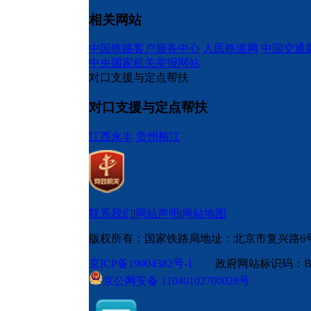
相关网站
中国铁路客户服务中心
人民铁道网
中国交通
中央国家机关举报网站
对口支援与定点帮扶
对口支援与定点帮扶
江西永丰
贵州榕江
联系我们
|
网站声明
|
网站地图
版权所有：国家铁路局
地址：北京市复兴路6
京ICP备19004382号-1
政府网站标识码：BM
京公网安备 11040102700028号