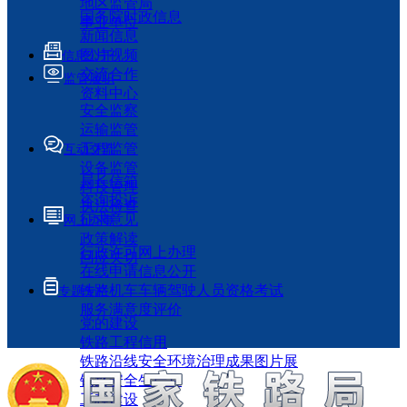
地区监管局
国务院时政信息
事业单位
新闻信息
图片视频
信息公开
交流合作
监管履职
资料中心
安全监察
运输监管
工程监管
互动交流
设备监管
局长信箱
科技管理
咨询投诉
执法检查
征求意见
网上办事
政策解读
行政许可网上办理
回应关切
在线申请信息公开
铁路机车车辆驾驶人员资格考试
专题专栏
服务满意度评价
党的建设
铁路工程信用
铁路沿线安全环境治理成果图片展
铁路安全生产月
工程建设