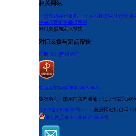
相关网站
中国铁路客户服务中心
人民铁道网
中国交通
中央国家机关举报网站
对口支援与定点帮扶
对口支援与定点帮扶
江西永丰
贵州榕江
联系我们
|
网站声明
|
网站地图
版权所有：国家铁路局
地址：北京市复兴路6
京ICP备19004382号-1
政府网站标识码：BM
京公网安备 11040102700028号