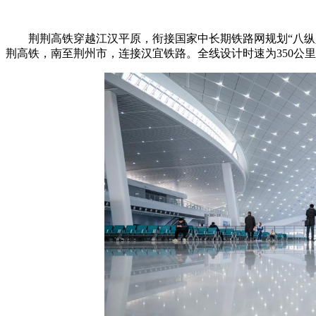
荆荆高铁穿越江汉平原，衔接国家中长期铁路网规划“八纵八
荆高铁，南至荆州市，连接汉宜铁路。全线设计时速为350公