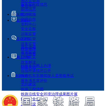
地区监管局
国务院时政信息
事业单位
新闻信息
图片视频
信息公开
交流合作
监管履职
资料中心
安全监察
运输监管
工程监管
互动交流
设备监管
局长信箱
科技管理
咨询投诉
执法检查
征求意见
网上办事
政策解读
行政许可网上办理
回应关切
在线申请信息公开
铁路机车车辆驾驶人员资格考试
专题专栏
服务满意度评价
党的建设
铁路工程信用
铁路沿线安全环境治理成果图片展
铁路安全生产月
工程建设