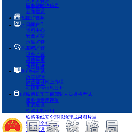
地区监管局
国务院时政信息
事业单位
新闻信息
图片视频
信息公开
交流合作
监管履职
资料中心
安全监察
运输监管
工程监管
互动交流
设备监管
局长信箱
科技管理
咨询投诉
执法检查
征求意见
网上办事
政策解读
行政许可网上办理
回应关切
在线申请信息公开
铁路机车车辆驾驶人员资格考试
专题专栏
服务满意度评价
党的建设
铁路工程信用
铁路沿线安全环境治理成果图片展
铁路安全生产月
工程建设