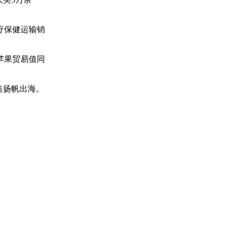
疗保健运输销
苹果贸易值同
造扬帆出海。