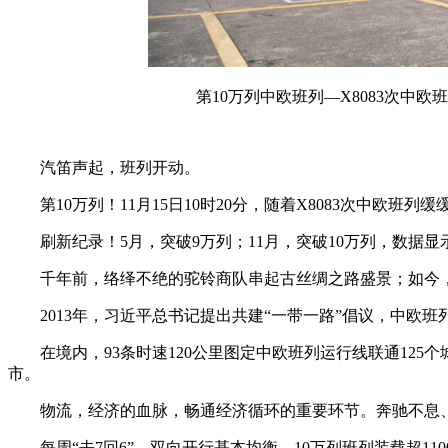
第10万列中欧班列—X8083次中
汽笛声起，班列开动。
第10万列！11月15日10时20分，随着X8083次中
刷新纪录！5月，突破9万列；11月，突破10万列，数据
千年前，络绎不绝的驼铃商队串起古丝绸之路盛景；如今
2013年，习近平总书记提出共建“一带一路”倡议，中欧
在境内，93条时速120公里图定中欧班列运行线联通125个
市。
物流，经济的血脉，畅通经济循环的重要环节。奔驰不息、
每周“去7回6”，双向开行基本均衡，10万列班列装载超11