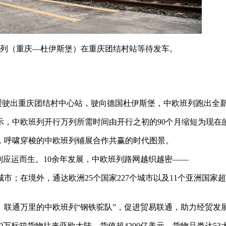
欧班列（重庆—杜伊斯堡）在重庆团结村站等待发车。
欧班列缓缓驶出重庆团结村中心站，驶向德国杜伊斯堡，中欧班列跑出全
显示，中欧班列开行万列所需时间由开行之初的90个月缩短为现在
，呼啸穿梭的中欧班列铺展合作共赢的时代图景。
班列应运而生。10余年发展，中欧班列路网越织越密——
城市；在境外，通达欧洲25个国家227个城市以及11个亚洲国家超
联通万里的中欧班列“钢铁驼队”，促进贸易联通，助力经贸发
00万标箱货物往来亚欧大陆，货值超4200亿美元，货物品类达53