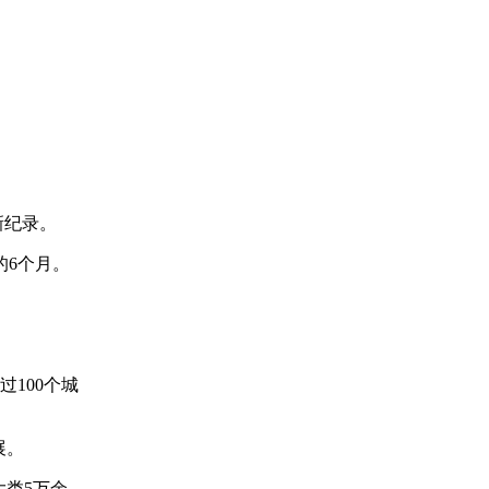
新纪录。
的6个月。
过100个城
展。
大类5万余