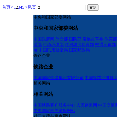
首页
<
1
2
3
4
5
>
尾页
中央和国家部委网站
中央和国家部委网站
中国政府网
外交部
国防部
发展改革委
教育部
源部
生态环境部
住房城乡建设部
交通运输部
署
中国民用航空局
国家邮政局
铁路企业
铁路企业
中国国家铁路集团有限公司
中国铁路经济规
相关网站
相关网站
中国铁路客户服务中心
人民铁道网
中国交通
中央国家机关举报网站
对口支援与定点帮扶