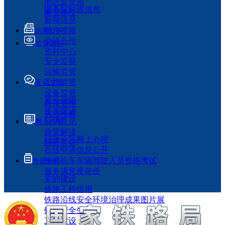
地区监管局
国务院时政信息
事业单位
新闻信息
图片视频
信息公开
交流合作
监管履职
资料中心
安全监察
运输监管
工程监管
互动交流
设备监管
局长信箱
科技管理
咨询投诉
执法检查
征求意见
网上办事
政策解读
行政许可网上办理
回应关切
在线申请信息公开
铁路机车车辆驾驶人员资格考试
专题专栏
服务满意度评价
党的建设
铁路工程信用
铁路沿线安全环境治理成果图片展
铁路安全生产月
工程建设