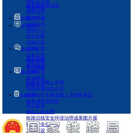
地区监管局
国务院时政信息
事业单位
新闻信息
图片视频
信息公开
交流合作
监管履职
资料中心
安全监察
运输监管
工程监管
互动交流
设备监管
局长信箱
科技管理
咨询投诉
执法检查
征求意见
网上办事
政策解读
行政许可网上办理
回应关切
在线申请信息公开
铁路机车车辆驾驶人员资格考试
专题专栏
服务满意度评价
党的建设
铁路工程信用
铁路沿线安全环境治理成果图片展
铁路安全生产月
工程建设