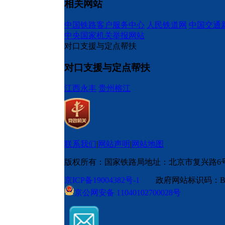
相关网站
中国铁路客户服务中心
人民铁道网
中国交通
中央国家机关举报网站
对口支援与定点帮扶
对口支援与定点帮扶
江西永丰
贵州榕江
联系我们
|
网站声明
|
网站地图
版权所有：国家铁路局
地址：北京市复兴路6
京ICP备19004382号-1
政府网站标识码：BM
京公网安备 11040102700028号