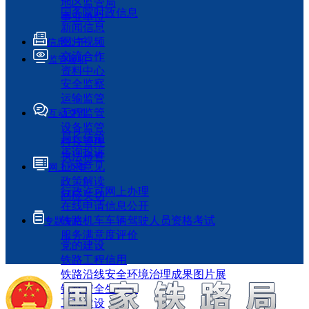
地区监管局
国务院时政信息
事业单位
新闻信息
图片视频
信息公开
交流合作
监管履职
资料中心
安全监察
运输监管
工程监管
互动交流
设备监管
局长信箱
科技管理
咨询投诉
执法检查
征求意见
网上办事
政策解读
行政许可网上办理
回应关切
在线申请信息公开
铁路机车车辆驾驶人员资格考试
专题专栏
服务满意度评价
党的建设
铁路工程信用
铁路沿线安全环境治理成果图片展
铁路安全生产月
工程建设