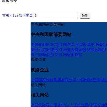
政策法规
首页
<
1
2
3
4
5
>
尾页
中央和国家部委网站
中央和国家部委网站
中国政府网
外交部
国防部
发展改革委
教育部
源部
生态环境部
住房城乡建设部
交通运输部
署
中国民用航空局
国家邮政局
铁路企业
铁路企业
中国国家铁路集团有限公司
中国铁路经济规
相关网站
相关网站
中国铁路客户服务中心
人民铁道网
中国交通